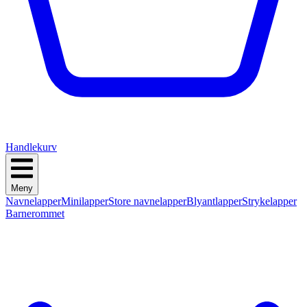
Handlekurv
Meny
Navnelapper
Minilapper
Store navnelapper
Blyantlapper
Strykelapper
Barnerommet