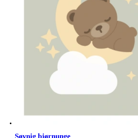
Søvnig bjørnunge