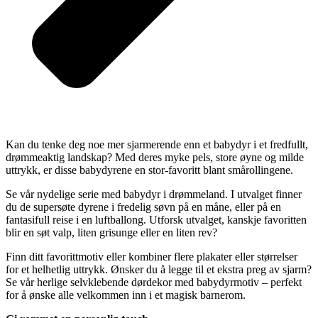
Kan du tenke deg noe mer sjarmerende enn et babydyr i et fredfullt,
drømmeaktig landskap? Med deres myke pels, store øyne og milde
uttrykk, er disse babydyrene en stor-favoritt blant smårollingene.
Se vår nydelige serie med babydyr i drømmeland. I utvalget finner
du de supersøte dyrene i fredelig søvn på en måne, eller på en
fantasifull reise i en luftballong. Utforsk utvalget, kanskje favoritten
blir en søt valp, liten grisunge eller en liten rev?
Finn ditt favorittmotiv eller kombiner flere plakater eller størrelser
for et helhetlig uttrykk. Ønsker du å legge til et ekstra preg av sjarm?
Se vår herlige selvklebende dørdekor med babydyrmotiv – perfekt
for å ønske alle velkommen inn i et magisk barnerom.