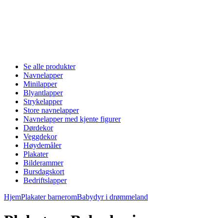
Se alle produkter
Navnelapper
Minilapper
Blyantlapper
Strykelapper
Store navnelapper
Navnelapper med kjente figurer
Dørdekor
Veggdekor
Høydemåler
Plakater
Bilderammer
Bursdagskort
Bedriftslapper
Hjem
Plakater barnerom
Babydyr i drømmeland