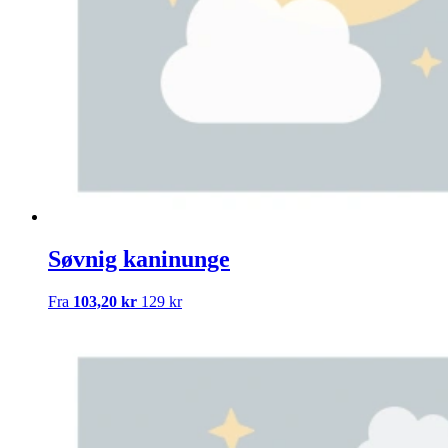
Søvnig kaninunge
Fra
103,20 kr
129 kr