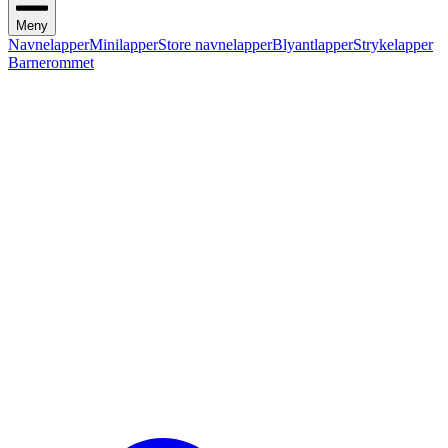
Meny
Navnelapper
Minilapper
Store navnelapper
Blyantlapper
Strykelapper
Barnerommet