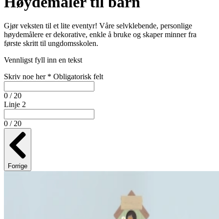
Høydemåler til barn
Gjør veksten til et lite eventyr! Våre selvklebende, personlige
høydemålere er dekorative, enkle å bruke og skaper minner fra
første skritt til ungdomsskolen.
Vennligst fyll inn en tekst
Skriv noe her
*
Obligatorisk felt
0 / 20
Linje 2
0 / 20
Forrige