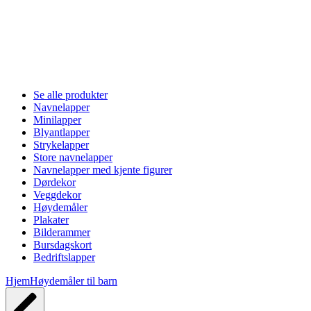
Se alle produkter
Navnelapper
Minilapper
Blyantlapper
Strykelapper
Store navnelapper
Navnelapper med kjente figurer
Dørdekor
Veggdekor
Høydemåler
Plakater
Bilderammer
Bursdagskort
Bedriftslapper
Hjem
Høydemåler til barn