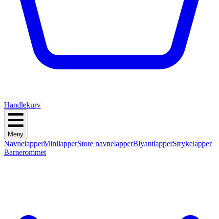
Handlekurv
Meny
Navnelapper
Minilapper
Store navnelapper
Blyantlapper
Strykelapper
Barnerommet