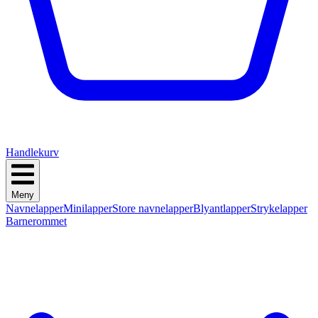
Handlekurv
Meny
Navnelapper
Minilapper
Store navnelapper
Blyantlapper
Strykelapper
Barnerommet