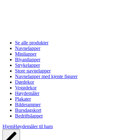
Se alle produkter
Navnelapper
Minilapper
Blyantlapper
Strykelapper
Store navnelapper
Navnelapper med kjente figurer
Dørdekor
Veggdekor
Høydemåler
Plakater
Bilderammer
Bursdagskort
Bedriftslapper
Hjem
Høydemåler til barn