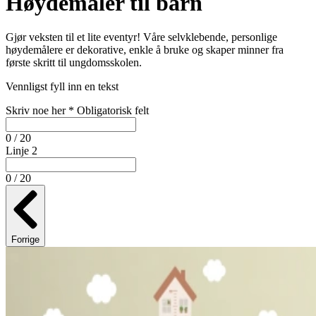
Høydemåler til barn
Gjør veksten til et lite eventyr! Våre selvklebende, personlige
høydemålere er dekorative, enkle å bruke og skaper minner fra
første skritt til ungdomsskolen.
Vennligst fyll inn en tekst
Skriv noe her
*
Obligatorisk felt
0 / 20
Linje 2
0 / 20
Forrige