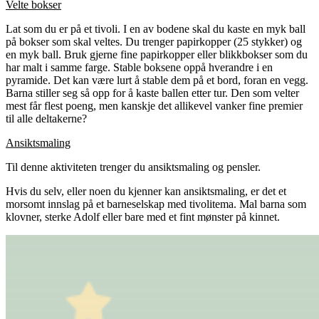
Velte bokser
Lat som du er på et tivoli. I en av bodene skal du kaste en myk ball
på bokser som skal veltes. Du trenger papirkopper (25 stykker) og
en myk ball. Bruk gjerne fine papirkopper eller blikkbokser som du
har malt i samme farge. Stable boksene oppå hverandre i en
pyramide. Det kan være lurt å stable dem på et bord, foran en vegg.
Barna stiller seg så opp for å kaste ballen etter tur. Den som velter
mest får flest poeng, men kanskje det allikevel vanker fine premier
til alle deltakerne?
Ansiktsmaling
Til denne aktiviteten trenger du ansiktsmaling og pensler.
Hvis du selv, eller noen du kjenner kan ansiktsmaling, er det et
morsomt innslag på et barneselskap med tivolitema. Mal barna som
klovner, sterke Adolf eller bare med et fint mønster på kinnet.