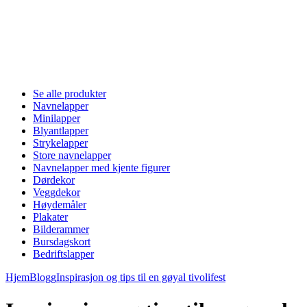
Se alle produkter
Navnelapper
Minilapper
Blyantlapper
Strykelapper
Store navnelapper
Navnelapper med kjente figurer
Dørdekor
Veggdekor
Høydemåler
Plakater
Bilderammer
Bursdagskort
Bedriftslapper
Hjem
Blogg
Inspirasjon og tips til en gøyal tivolifest