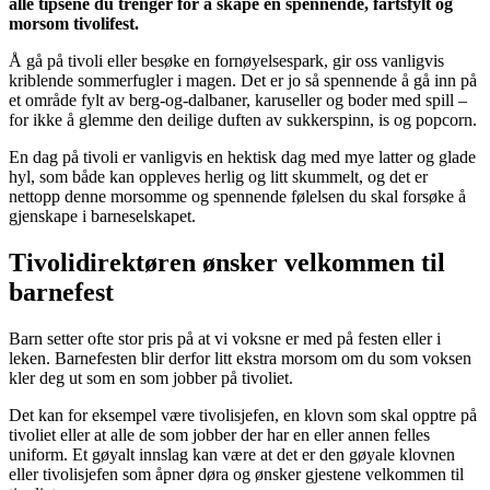
alle tipsene du trenger for å skape en spennende, fartsfylt og
morsom tivolifest.
Å gå på tivoli eller besøke en fornøyelsespark, gir oss vanligvis
kriblende sommerfugler i magen. Det er jo så spennende å gå inn på
et område fylt av berg-og-dalbaner, karuseller og boder med spill –
for ikke å glemme den deilige duften av sukkerspinn, is og popcorn.
En dag på tivoli er vanligvis en hektisk dag med mye latter og glade
hyl, som både kan oppleves herlig og litt skummelt, og det er
nettopp denne morsomme og spennende følelsen du skal forsøke å
gjenskape i barneselskapet.
Tivolidirektøren ønsker velkommen til
barnefest
Barn setter ofte stor pris på at vi voksne er med på festen eller i
leken. Barnefesten blir derfor litt ekstra morsom om du som voksen
kler deg ut som en som jobber på tivoliet.
Det kan for eksempel være tivolisjefen, en klovn som skal opptre på
tivoliet eller at alle de som jobber der har en eller annen felles
uniform. Et gøyalt innslag kan være at det er den gøyale klovnen
eller tivolisjefen som åpner døra og ønsker gjestene velkommen til