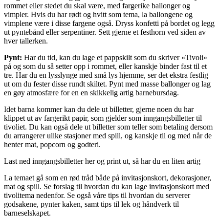
rommet eller stedet du skal være, med fargerike ballonger og
vimpler. Hvis du har rødt og hvitt som tema, la ballongene og
vimplene være i disse fargene også. Dryss konfetti på bordet og legg
ut pyntebånd eller serpentiner. Sett gjerne et festhorn ved siden av
hver tallerken.
Pynt:
Har du tid, kan du lage et pappskilt som du skriver «Tivoli»
på og som du så setter opp i rommet, eller kanskje binder fast til et
tre. Har du en lysslynge med små lys hjemme, ser det ekstra festlig
ut om du fester disse rundt skiltet. Pynt med masse ballonger og lag
en gøy atmosfære for en en skikkelig artig barnebursdag.
Idet barna kommer kan du dele ut billetter, gjerne noen du har
klippet ut av fargerikt papir, som gjelder som inngangsbilletter til
tivoliet. Du kan også dele ut billetter som teller som betaling dersom
du arrangerer ulike stasjoner med spill, og kanskje til og med når de
henter mat, popcorn og godteri.
Last ned inngangsbilletter her og print ut, så har du en liten artig
La temaet gå som en rød tråd både på invitasjonskort, dekorasjoner,
mat og spill. Se forslag til hvordan du kan lage invitasjonskort med
tivolitema nedenfor. Se også våre tips til hvordan du serverer
godsakene, pynter kaken, samt tips til lek og håndverk til
barneselskapet.