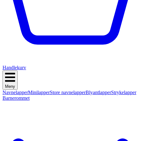
Handlekurv
Meny
Navnelapper
Minilapper
Store navnelapper
Blyantlapper
Strykelapper
Barnerommet