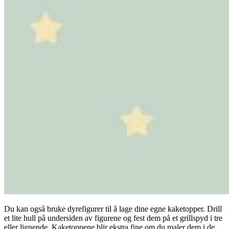
Du kan også bruke dyrefigurer til å lage dine egne kaketopper. Drill
et lite hull på undersiden av figurene og fest dem på et grillspyd i tre
eller lignende. Kaketoppene blir ekstra fine om du maler dem i de