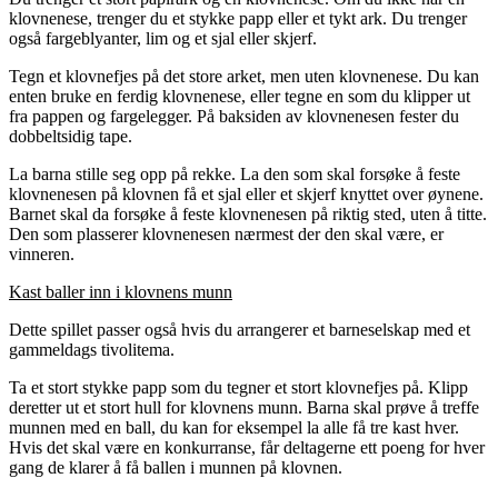
klovnenese, trenger du et stykke papp eller et tykt ark. Du trenger
også fargeblyanter, lim og et sjal eller skjerf.
Tegn et klovnefjes på det store arket, men uten klovnenese. Du kan
enten bruke en ferdig klovnenese, eller tegne en som du klipper ut
fra pappen og fargelegger. På baksiden av klovnenesen fester du
dobbeltsidig tape.
La barna stille seg opp på rekke. La den som skal forsøke å feste
klovnenesen på klovnen få et sjal eller et skjerf knyttet over øynene.
Barnet skal da forsøke å feste klovnenesen på riktig sted, uten å titte.
Den som plasserer klovnenesen nærmest der den skal være, er
vinneren.
Kast baller inn i klovnens munn
Dette spillet passer også hvis du arrangerer et barneselskap med et
gammeldags tivolitema.
Ta et stort stykke papp som du tegner et stort klovnefjes på. Klipp
deretter ut et stort hull for klovnens munn. Barna skal prøve å treffe
munnen med en ball, du kan for eksempel la alle få tre kast hver.
Hvis det skal være en konkurranse, får deltagerne ett poeng for hver
gang de klarer å få ballen i munnen på klovnen.