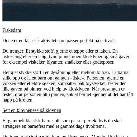
Fiskedam
Dette er en klassisk aktivitet som passer perfekt på et tivoli.
Du trenger: Et stykke stoff, gjerne et teppe eller et laken. En
fiskestang eller en lang, tynn pinne, noen klesklyper og små gaver;
for eksempel viskelær, blyanter, småleker eller godteposer.
Heng et stykke stoff i en døråpning eller mellom to trær. La barna
stille opp og la ett barn om gangen «fiske». Personen, gjerne en
voksen eller et eldre søsken, som sitter bak tøystykket, fester den
lille gaven på pinnen ved hjelp av klesklypen. Når presangen er
festet, drar personen litt i pinnen, slik at barnet kjenner at det har fått
napp på kroken.
Sett en klovnenese på klovnen
Et gammelt klassisk barnespill som passer perfekt hvis du skal
arrangere en barnefest med et gammeldags tivolitema.
Du trenger et stort papirark og en klovnenese. Om du ikke har en