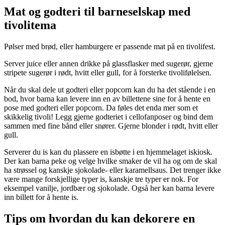
Mat og godteri til barneselskap med
tivolitema
Pølser med brød, eller hamburgere er passende mat på en tivolifest.
Server juice eller annen drikke på glassflasker med sugerør, gjerne
stripete sugerør i rødt, hvitt eller gull, for å forsterke tivolifølelsen.
Når du skal dele ut godteri eller popcorn kan du ha det stående i en
bod, hvor barna kan levere inn en av billettene sine for å hente en
pose med godteri eller popcorn. Da føles det enda mer som et
skikkelig tivoli! Legg gjerne godteriet i cellofanposer og bind dem
sammen med fine bånd eller snører. Gjerne blonder i rødt, hvitt eller
gull.
Serverer du is kan du plassere en isbøtte i en hjemmelaget iskiosk.
Der kan barna peke og velge hvilke smaker de vil ha og om de skal
ha strøssel og kanskje sjokolade- eller karamellsaus. Det trenger ikke
være mange forskjellige typer is, kanskje tre typer er nok. For
eksempel vanilje, jordbær og sjokolade. Også her kan barna levere
inn billett for å hente is.
Tips om hvordan du kan dekorere en