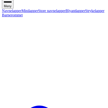
Meny
Navnelapper
Minilapper
Store navnelapper
Blyantlapper
Strykelapper
Barnerommet